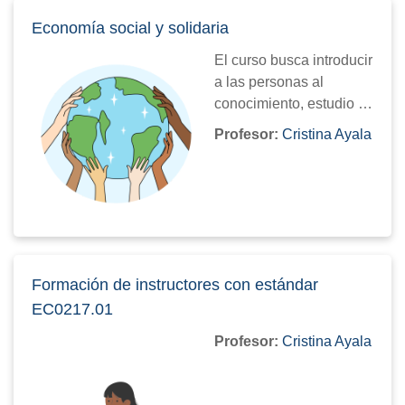
de operación básico en
cuanto a la prevención
Economía social y solidaria
de operaciones con
El curso busca introducir
recursos de procedencia
a las personas al
ilícita.
conocimiento, estudio y
puesta en práctica de
Profesor:
Cristina Ayala
los principios y valores
de la economía social,
que pueden transformar
nuestra sociedad y
nuestro mundo en uno
mejor para todos.
Formación de instructores con estándar
EC0217.01
Profesor:
Cristina Ayala